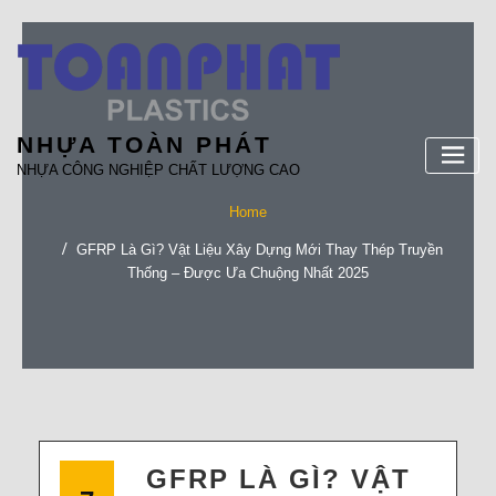
Skip
to
content
NHỰA TOÀN PHÁT
NHỰA CÔNG NGHIỆP CHẤT LƯỢNG CAO
Home
GFRP Là Gì? Vật Liệu Xây Dựng Mới Thay Thép Truyền
Thống – Được Ưa Chuộng Nhất 2025
GFRP LÀ GÌ? VẬT