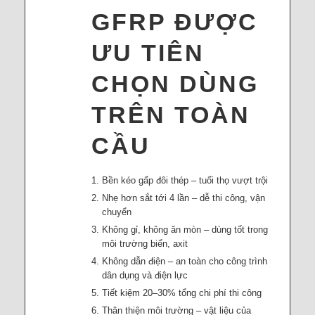
GFRP ĐƯỢC
ƯU TIÊN
CHỌN DÙNG
TRÊN TOÀN
CẦU
Bền kéo gấp đôi thép – tuổi thọ vượt trội
Nhẹ hơn sắt tới 4 lần – dễ thi công, vận
chuyển
Không gỉ, không ăn mòn – dùng tốt trong
môi trường biển, axit
Không dẫn điện – an toàn cho công trình
dân dụng và điện lực
Tiết kiệm 20–30% tổng chi phí thi công
Thân thiện môi trường – vật liệu của