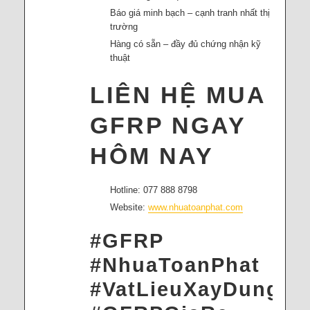
Báo giá minh bạch – cạnh tranh nhất thị
trường
Hàng có sẵn – đầy đủ chứng nhận kỹ
thuật
LIÊN HỆ MUA
GFRP NGAY
HÔM NAY
Hotline: 077 888 8798
Website:
www.nhuatoanphat.com
#GFRP
#NhuaToanPhat
#VatLieuXayDungMo