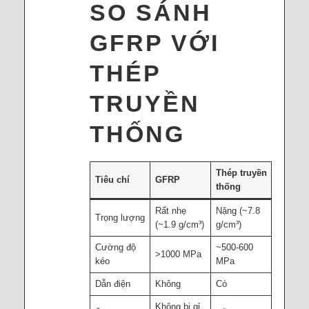
SO SÁNH
GFRP VỚI
THÉP
TRUYỀN
THỐNG
Thép truyền
Tiêu chí
GFRP
thống
Rất nhẹ
Nặng (~7.8
Trọng lượng
(~1.9 g/cm³)
g/cm³)
Cường độ
~500-600
>1000 MPa
kéo
MPa
Dẫn điện
Không
Có
Không bị gỉ,