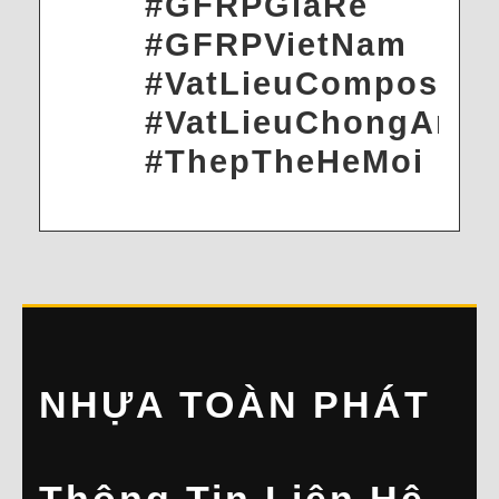
#GFRPGiaRe
#GFRPVietNam
#VatLieuComposite
#VatLieuChongAnM
#ThepTheHeMoi
NHỰA TOÀN PHÁT
Thông Tin Liên Hệ