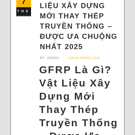
7
LIỆU XÂY DỰNG
TH8
MỚI THAY THÉP
TRUYỀN THỐNG –
ĐƯỢC ƯA CHUỘNG
NHẤT 2025
BY
ADMIN
CHƯA PHÂN LOẠI
GFRP Là Gì?
Vật Liệu Xây
Dựng Mới
Thay Thép
Truyền Thống